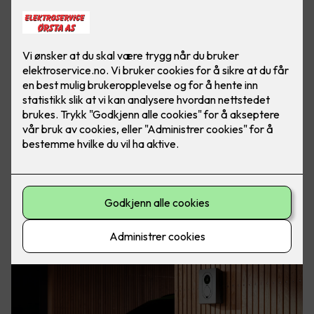
Elbil er kommet for å bli. Med elbillader hjemme har du
alltid fulladet bil, klar for både store og små eventyr. Foto:
Easee