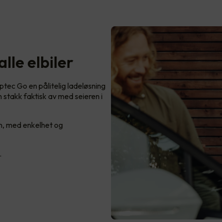
lle elbiler
Zaptec Go en pålitelig ladeløsning
n stakk faktisk av med seieren i
n, med enkelhet og
.