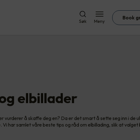
Book g
Søk
Meny
 og elbillader
ller vurderer å skaffe deg en? Da er det smart å sette seg inn i de u
 Vi har samlet våre beste tips og råd om elbillading, slik at valget bl