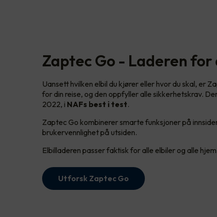
Zaptec Go - Laderen for a
Uansett hvilken elbil du kjører eller hvor du skal, er 
for din reise, og den oppfyller alle sikkerhetskrav. De
2022, i
NAFs best i test
.
Zaptec Go kombinerer smarte funksjoner på innside
brukervennlighet på utsiden.
Elbilladeren passer faktisk for alle elbiler og alle hjem
Utforsk Zaptec Go