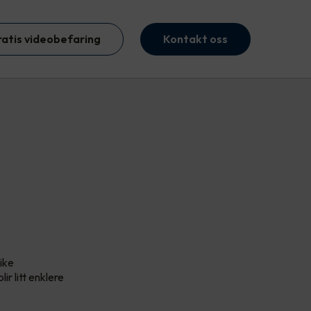
ratis videobefaring
Kontakt oss
like
ir litt enklere