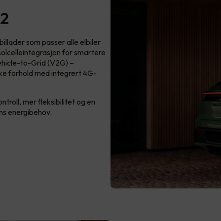
 2
llader som passer alle elbiler
 solcelleintegrasjon for smartere
ehicle-to-Grid (V2G) –
ske forhold med integrert 4G-
roll, mer fleksibilitet og en
ens energibehov.