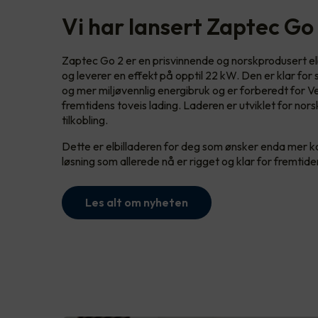
Vi har lansert Zaptec Go
Zaptec Go 2 er en prisvinnende og norskprodusert elbi
og leverer en effekt på opptil 22 kW. Den er klar for
og mer miljøvennlig energibruk og er forberedt for V
fremtidens toveis lading. Laderen er utviklet for nor
tilkobling.
Dette er elbilladeren for deg som ønsker enda mer kont
løsning som allerede nå er rigget og klar for fremtid
Les alt om nyheten