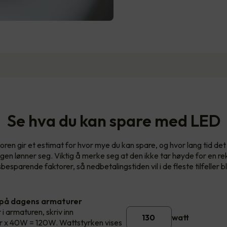
Se hva du kan spare med LED
oren gir et estimat for hvor mye du kan spare, og hvor lang tid det v
ngen lønner seg. Viktig å merke seg at den ikke tar høyde for en re
esparende faktorer, så nedbetalingstiden vil i de fleste tilfeller bl
 på dagens armaturer
 i armaturen, skriv inn
watt
rør x 40W = 120W. Wattstyrken vises