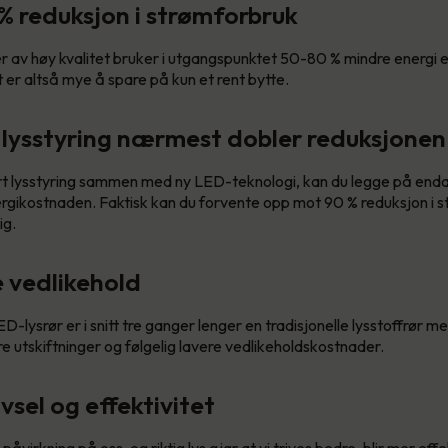
 % reduksjon i strømforbruk
av høy kvalitet bruker i utgangspunktet 50-80 % mindre energi en
 er altså mye å spare på kun et rent bytte.
 lysstyring nærmest dobler reduksjonen
t lysstyring sammen med ny LED-teknologi, kan du legge på enda
ergikostnaden. Faktisk kan du forvente opp mot 90 % reduksjon i 
ig.
e vedlikehold
ED-lysrør er i snitt tre ganger lenger en tradisjonelle lysstoffrør me
e utskiftninger og følgelig lavere vedlikeholdskostnader.
ivsel og effektivitet
 påvirkning på oss, og riktig lys gjør at vi trives bedre, blir mer eff