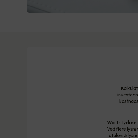
Kalkulat
investeri
kostnadsb
Wattstyrken
Ved flere lysrør
totalen: 3 lys