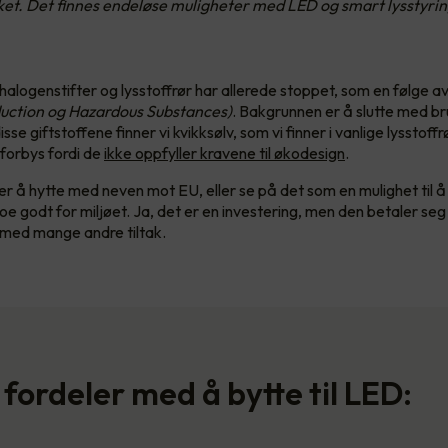
taket. Det finnes endeløse muligheter med LED og smart lysstyrin
halogenstifter og lysstoffrør har allerede stoppet, som en følge a
uction og Hazardous Substances)
. Bakgrunnen er å slutte med br
isse giftstoffene finner vi kvikksølv, som vi finner i vanlige lysstoff
 forbys fordi de
ikke oppfyller kravene til økodesign
.
er å hytte med neven mot EU, eller se på det som en mulighet til 
e godt for miljøet. Ja, det er en investering, men den betaler seg
med mange andre tiltak.
 fordeler med å bytte til LED: