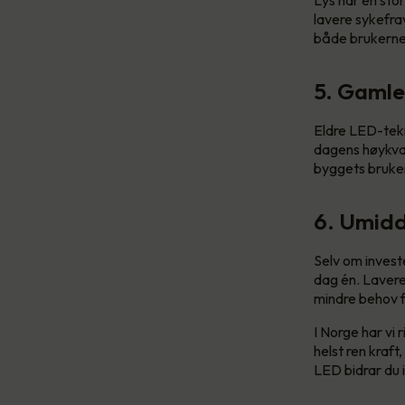
lavere sykefra
både brukerne 
5. Gamle
Eldre LED-tekno
dagens høykval
byggets bruker
6. Umidd
Selv om invest
dag én. Lavere
mindre behov f
I Norge har vi
helst ren kraft
LED bidrar du i