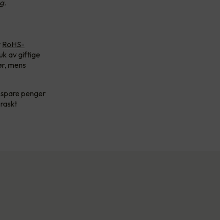
g.
v
RoHS-
uk av giftige
rør, mens
å spare penger
 raskt