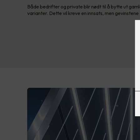
Både bedrifter og private blir nødt til å bytte ut ga
varianter. Dette vil kreve en innsats, men gevinstene