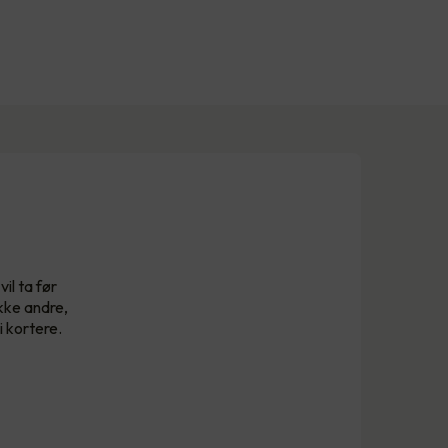
il ta før
kke andre,
i kortere.