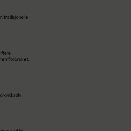
 tradisjonelle
 flere
strømforbruket.
d kvikksølv.
ektive og får