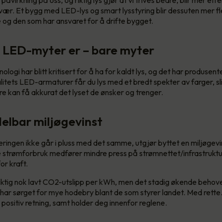
vær. Et bygg med LED-lys og smart lysstyring blir dessuten mer fle
og den som har ansvaret for å drifte bygget.
 LED-myter er – bare myter
logi har blitt kritisert for å ha for kaldt lys, og det har produsente
itets LED-armaturer får du lys med et bredt spekter av farger, slik
e kan få akkurat det lyset de ønsker og trenger.
elbar miljøgevinst
eringen ikke går i pluss med det samme, utgjør byttet en miljøgevin
 strømforbruk medfører mindre press på strømnettet/infrastruktur
or kraft.
 riktig nok lavt CO2-utslipp per kWh, men det stadig økende behovet
, har sørget for mye hodebry blant de som styrer landet. Med rette. 
 positiv retning, samt holder deg innenfor reglene.