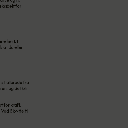
ksibelt for
ne hørt. I
 at du eller
st allerede fra
en, og det blir
 for kraft,
Ved å bytte til