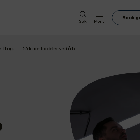
Book g
Søk
Meny
rift og…
6 klare fordeler ved å b…
D