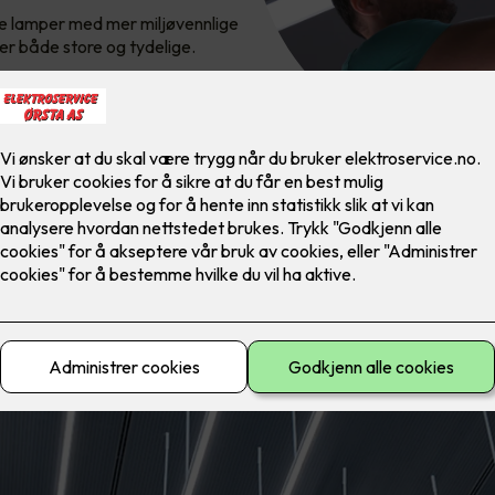
mle lamper med mer miljøvennlige
 er både store og tydelige.