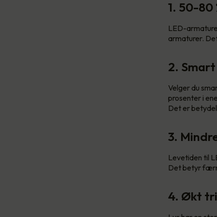
1. 50-80
LED-armaturer 
armaturer. Det
2. Smart
Velger du smar
prosenter i en
Det er betydel
3. Mindr
Levetiden til L
Det betyr færr
4. Økt tr
Lys har en stor