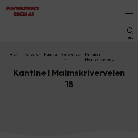
Søk
Hjem
Tjenester
Næring
Referanser
Kantine i
Malmskrivervei…
Kantine i Malmskriverveien
18