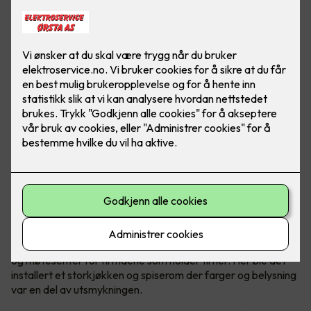
Felles kantine og møtesenter
Kantinen i Malmskriverveien 18 i Sandvika er en felles kantine
og møtesenter for firmaene som holder til her. Her ble det
installert et storkjøkken og spiserom der farger og belysning
var en del av utsmykningen.